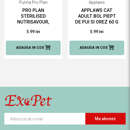
Purina Pro Plan
Applaws
PRO PLAN
APPLAWS CAT
STERILISED
ADULT BOL PIEPT
NUTRISAVOUR,
DE PUI SI OREZ 60 G
STERILISED VITA 85
HRANĂ UMEDĂ
5.99 lei
5.99 lei
G HRANĂ UMEDĂ
PENTRU PISICI
PENTRU PISICI
ADAUGA IN COS
ADAUGA IN COS
Ma abonez