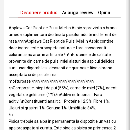
Descriere produs
Adauga review
Opinii
Applaws Cat Piept de Pui si Miel in Aspic reprezinta o hrana
umeda suplimentara destinata pisicilor adulte indiferent de
rasa.\n\nApplaws Cat Piept de Pui si Miel in Aspic contine
doar ingrediente proaspete naturale fara conservanti
coloranti sau arome artificiale.\n\nProteinele de calitate
provenite din carne de pui si miel alaturi de aspicul delicios
sunt usor digerabile si deosebit de gustoase fiind o hrana
acceptata si de pisicile mai
mofturoase.\n\n \n\n \n\n \n\n \n\n \n\n \n\n
\nCompozitie: piept de pui (55%), carne de miel (7%), agent
vegetal de gelificare (1%),\nAditivi nutritionali: Fara
aditivi.\nConstituenti analitici: Proteine 12.5%, Fibre 1%,
Uleiuri si grasimi 1%, Cenusa 1%, Umiditate 84%.
\n
Pisica trebuie sa aiba in permanenta la dispozitie un vas cu
apa proaspata si curata. Este bine ca pisica sa primeasca 2