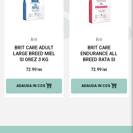
Brit
Brit
BRIT CARE ADULT
BRIT CARE
LARGE BREED MIEL
ENDURANCE ALL
SI OREZ 3 KG
BREED RATA SI
HRANĂ USCATĂ
OREZ, 3 KG HRANĂ
72.99 lei
72.99 lei
PENTRU CAINI
USCATĂ PENTRU
CAINI
ADAUGA IN COS
ADAUGA IN COS