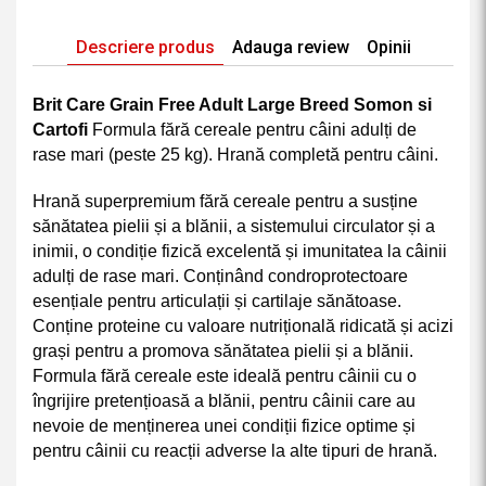
Descriere produs
Adauga review
Opinii
Brit Care Grain Free Adult Large Breed Somon si
Cartofi
Formula fără cereale pentru câini adulți de
rase mari (peste 25 kg). Hrană completă pentru câini.
Hrană superpremium fără cereale pentru a susține
sănătatea pielii și a blănii, a sistemului circulator și a
inimii, o condiție fizică excelentă și imunitatea la câinii
adulți de rase mari. Conținând condroprotectoare
esențiale pentru articulații și cartilaje sănătoase.
Conține proteine cu valoare nutrițională ridicată și acizi
grași pentru a promova sănătatea pielii și a blănii.
Formula fără cereale este ideală pentru câinii cu o
îngrijire pretențioasă a blănii, pentru câinii care au
nevoie de menținerea unei condiții fizice optime și
pentru câinii cu reacții adverse la alte tipuri de hrană.