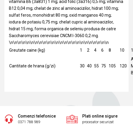
vitamina B6 (3a831) 1 mg; acid folic (3a316) 0,5 mg; vitamina
B12 0,04 mg; chelat de zinc al aminoacizilor, hidrat 100 mg;
sulfat feros, monohidrat 80 mg; oxid manganos 40 mg;
iodura de potasiu 0,75 mg; chelat cupric al aminoacizilor,
hidrat 15 mg; forma organica de seleniu produsa de catre
Saccharomyces cerevisiae CNCM I-3060 0,2 mg.
\n\n\n\n\n\n\n\n\n\n\n\n\n\n\n\n\n\n\n\n\n\n\n\n
Greutate caine (kg)
1
2
4
6
8
10
A
Cantitate de hrana (g/zi)
30
40
55
75
105
120
Comenzi telefonice
Plati online sigure
0371 788 989
procesator securizat