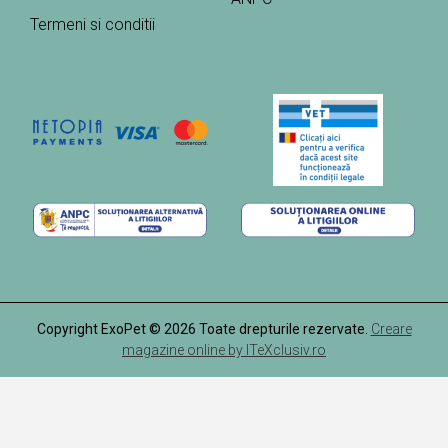
Termeni si conditii
Copyright ExoPet © 2026 Toate drepturile rezervate.
Creare
magazine online by ITeXclusiv.ro