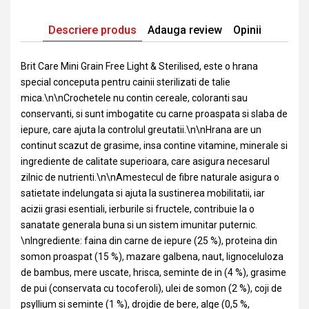
Descriere produs
Adauga review
Opinii
Brit Care Mini Grain Free Light & Sterilised, este o hrana
special conceputa pentru cainii sterilizati de talie
mica.\n\nCrochetele nu contin cereale, coloranti sau
conservanti, si sunt imbogatite cu carne proaspata si slaba de
iepure, care ajuta la controlul greutatii.\n\nHrana are un
continut scazut de grasime, insa contine vitamine, minerale si
ingrediente de calitate superioara, care asigura necesarul
zilnic de nutrienti.\n\nAmestecul de fibre naturale asigura o
satietate indelungata si ajuta la sustinerea mobilitatii, iar
acizii grasi esentiali, ierburile si fructele, contribuie la o
sanatate generala buna si un sistem imunitar puternic.
\nIngrediente: faina din carne de iepure (25 %), proteina din
somon proaspat (15 %), mazare galbena, naut, lignoceluloza
de bambus, mere uscate, hrisca, seminte de in (4 %), grasime
de pui (conservata cu tocoferoli), ulei de somon (2 %), coji de
psyllium si seminte (1 %), drojdie de bere, alge (0,5 %,