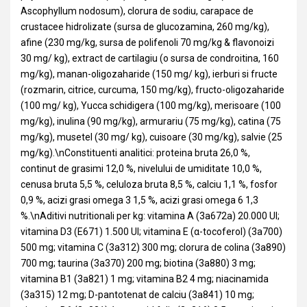
Ascophyllum nodosum), clorura de sodiu, carapace de
crustacee hidrolizate (sursa de glucozamina, 260 mg/kg),
afine (230 mg/kg, sursa de polifenoli 70 mg/kg & flavonoizi
30 mg/ kg), extract de cartilagiu (o sursa de condroitina, 160
mg/kg), manan-oligozaharide (150 mg/ kg), ierburi si fructe
(rozmarin, citrice, curcuma, 150 mg/kg), fructo-oligozaharide
(100 mg/ kg), Yucca schidigera (100 mg/kg), merisoare (100
mg/kg), inulina (90 mg/kg), armurariu (75 mg/kg), catina (75
mg/kg), musetel (30 mg/ kg), cuisoare (30 mg/kg), salvie (25
mg/kg).\nConstituenti analitici: proteina bruta 26,0 %,
continut de grasimi 12,0 %, nivelului de umiditate 10,0 %,
cenusa bruta 5,5 %, celuloza bruta 8,5 %, calciu 1,1 %, fosfor
0,9 %, acizi grasi omega 3 1,5 %, acizi grasi omega 6 1,3
%.\nAditivi nutritionali per kg: vitamina A (3a672a) 20.000 UI;
vitamina D3 (E671) 1.500 UI; vitamina E (α-tocoferol) (3a700)
500 mg; vitamina C (3a312) 300 mg; clorura de colina (3a890)
700 mg; taurina (3a370) 200 mg; biotina (3a880) 3 mg;
vitamina B1 (3a821) 1 mg; vitamina B2 4 mg; niacinamida
(3a315) 12 mg; D-pantotenat de calciu (3a841) 10 mg;