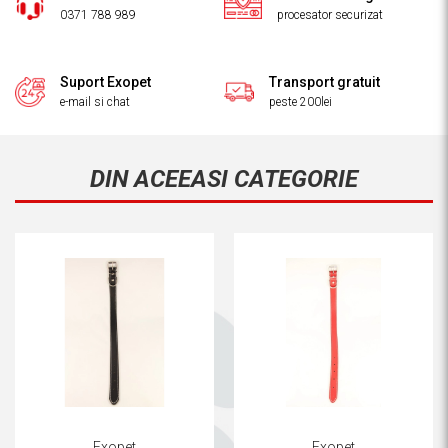
0371 788 989
procesator securizat
Suport Exopet
Transport gratuit
e-mail si chat
peste 200lei
DIN ACEEASI CATEGORIE
Exopet
Exopet