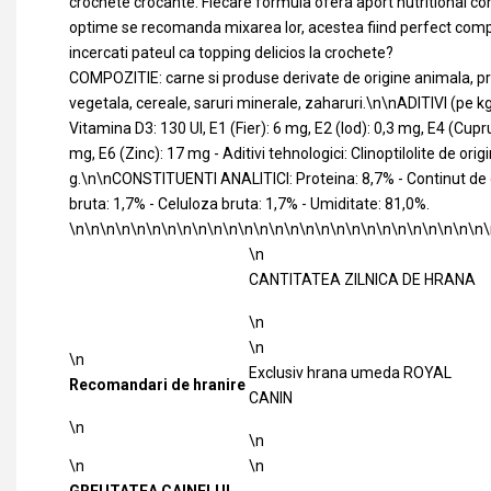
crochete crocante. Fiecare formula ofera aport nutritional co
optime se recomanda mixarea lor, acestea fiind perfect com
incercati pateul ca topping delicios la crochete?
COMPOZITIE: carne si produse derivate de origine animala, pr
vegetala, cereale, saruri minerale, zaharuri.\n\nADITIVI (pe kg):
Vitamina D3: 130 UI, E1 (Fier): 6 mg, E2 (Iod): 0,3 mg, E4 (Cup
mg, E6 (Zinc): 17 mg - Aditivi tehnologici: Clinoptilolite de ori
g.\n\nCONSTITUENTI ANALITICI: Proteina: 8,7% - Continut de 
bruta: 1,7% - Celuloza bruta: 1,7% - Umiditate: 81,0%.
\n\n\n\n\n\n\n\n\n\n\n\n\n\n\n\n\n\n\n\n\n\n\n\n\n\n\n\
\n
CANTITATEA ZILNICA DE HRANA
\n
\n
\n
Exclusiv hrana umeda ROYAL
Recomandari de hranire
CANIN
\n
\n
\n
\n