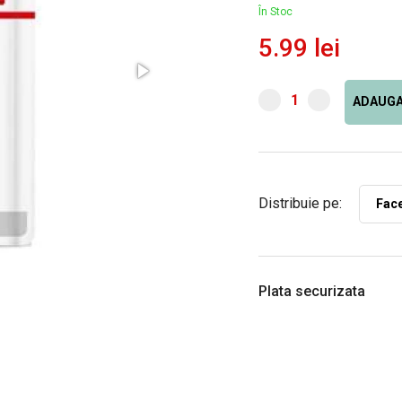
În Stoc
5.99 lei
ADAUGA
Distribuie pe:
Fac
Plata securizata