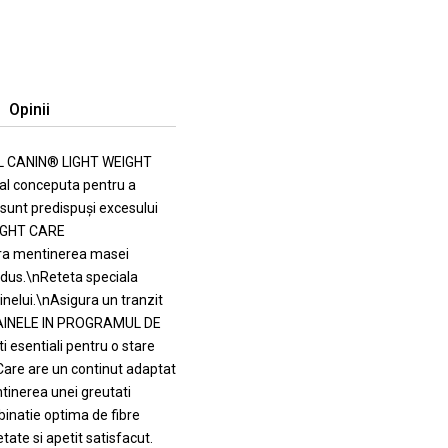
Opinii
 CANIN® LIGHT WEIGHT
al conceputa pentru a
e sunt predispuși excesului
EIGHT CARE
gura mentinerea masei
redus.\nReteta speciala
inelui.\nAsigura un tranzit
I CAINELE IN PROGRAMUL DE
esentiali pentru o stare
re are un continut adaptat
entinerea unei greutati
inatie optima de fibre
etate si apetit satisfacut.