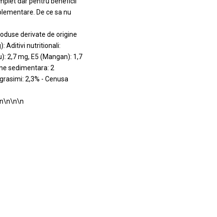
mplet dar pentru beneficii
plementare. De ce sa nu
oduse derivate de origine
 Aditivi nutritionali:
ru): 2,7 mg, E5 (Mangan): 1,7
gine sedimentara: 2
grasimi: 2,3% - Cenusa
n\n\n\n