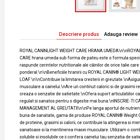
Descriere produs
Adauga review
ROYAL CANINLIGHT WEIGHT CARE HRANA UMEDA\n\nROYAL
CARE hrana umeda sub forma de pateu este o formula speci
raspunde cerintelor nutritionale ale câinilor de orice talie car
ponderal.\n\nBeneficiile hranirii cu ROYAL CANIN® LIGHT W
LOAF:\n\nContribuie la limitarea cresterii in greutate.\nAsi
musculare a cainelui.\nAre un continut caloric si de grasimi 
creaza o senzatie de satietate.\nOfera suport articulatiilor ca
regulat si sanatos pentru o digestie mai buna.\nINSCRIE-T
MANAGEMENT AL GREUTATII\n\nPe langa aportul de nutrienti 
buna de sanatate, gama de produse ROYAL CANIN® Weight Ca
de proteine, grasimi si calorii, ce contribuie la atingerea si m
sanatoase si la mentinerea masei musculare. Utilizam o comb
solubile si insolubile ce ii confera cainelui tau senzatia de sati