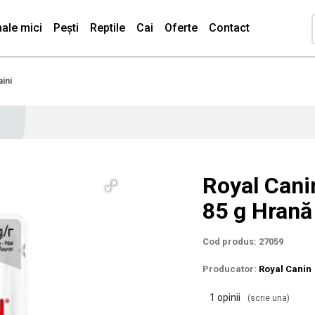
ale mici
Pești
Reptile
Cai
Oferte
Contact
ini
Royal Cani
85 g Hrană
Cod produs: 27059
Producator:
Royal Canin
1 opinii
(scrie una)