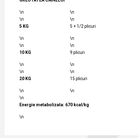
GREUTATEA CAINELUI
\n
\n
\n
\n
5 KG
5 + 1/2 plicuri
\n
\n
\n
\n
10 KG
9 plicuri
\n
\n
\n
\n
20 KG
15 plicuri
\n
\n
\n
Energie metabolizata: 670 kcal/kg
\n