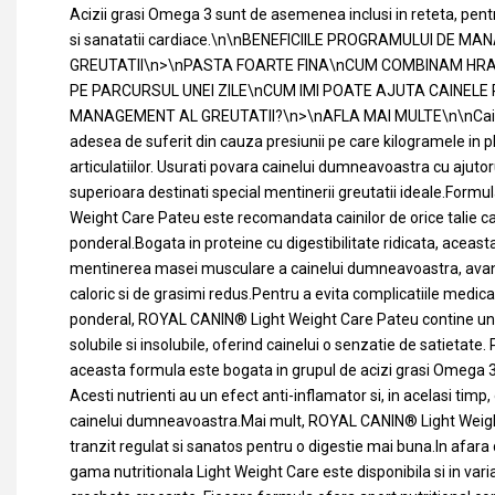
Acizii grasi Omega 3 sunt de asemenea inclusi in reteta, pentru
si sanatatii cardiace.\n\nBENEFICIILE PROGRAMULUI DE M
GREUTATII\n>\nPASTA FOARTE FINA\nCUM COMBINAM HR
PE PARCURSUL UNEI ZILE\nCUM IMI POATE AJUTA CAINEL
MANAGEMENT AL GREUTATII?\n>\nAFLA MAI MULTE\n\nCaini
adesea de suferit din cauza presiunii pe care kilogramele in p
articulatiilor. Usurati povara cainelui dumneavoastra cu ajutoru
superioara destinati special mentinerii greutatii ideale.For
Weight Care Pateu este recomandata cainilor de orice talie ca
ponderal.Bogata in proteine cu digestibilitate ridicata, aceast
mentinerea masei musculare a cainelui dumneavoastra, avan
caloric si de grasimi redus.Pentru a evita complicatiile medic
ponderal, ROYAL CANIN® Light Weight Care Pateu contine un
solubile si insolubile, oferind cainelui o senzatie de satietate. P
aceasta formula este bogata in grupul de acizi grasi Omega 3
Acesti nutrienti au un efect anti-inflamator si, in acelasi timp, 
cainelui dumneavoastra.Mai mult, ROYAL CANIN® Light Weigh
tranzit regulat si sanatos pentru o digestie mai buna.In afara 
gama nutritionala Light Weight Care este disponibila si in va