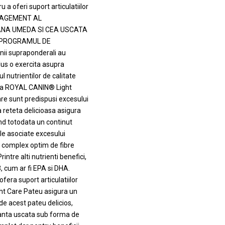
 a oferi suport articulatiilor
ANAGEMENT AL
ANA UMEDA SI CEA USCATA
E PROGRAMUL DE
i supraponderali au
lus o exercita asupra
l nutrientilor de calitate
mula ROYAL CANIN® Light
re sunt predispusi excesului
a reteta delicioasa asigura
d totodata un continut
ale asociate excesului
 complex optim de fibre
rintre alti nutrienti benefici,
, cum ar fi EPA si DHA.
ofera suport articulatiilor
t Care Pateu asigura un
de acest pateu delicios,
rianta uscata sub forma de