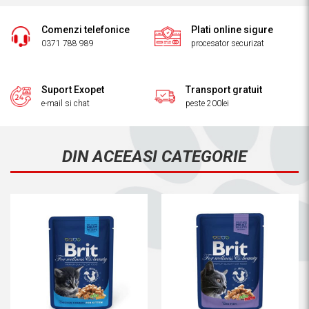
Comenzi telefonice
Plati online sigure
0371 788 989
procesator securizat
Suport Exopet
Transport gratuit
e-mail si chat
peste 200lei
DIN ACEEASI CATEGORIE