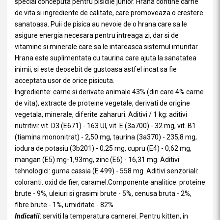
special conceputa pentru pisicile junior. Hrana contine carne
de vita si ingrediente de calitate, care promoveaza o crestere
sanatoasa. Puii de pisica au nevoie de o hrana care sa le
asigure energia necesara pentru intreaga zi, dar si de
vitamine si minerale care sa le intareasca sistemul imunitar.
Hrana este suplimentata cu taurina care ajuta la sanatatea
inimii, si este deosebit de gustoasa astfel incat sa fie
acceptata usor de orice pisicuta.
Ingrediente: carne si derivate animale 43% (din care 4% carne
de vita), extracte de proteine vegetale, derivati de origine
vegetala, minerale, diferite zaharuri. Aditivi / 1 kg: aditivi
nutritivi: vit. D3 (E671) - 163 UI, vit. E (3a700) - 32 mg, vit. B1
(tiamina mononitrat) - 2,50 mg, taurina (3a370) - 235,8 mg,
iodura de potasiu (3b201) - 0,25 mg, cupru (E4) - 0,62 mg,
mangan (E5) mg-1,93mg, zinc (E6) - 16,31 mg. Aditivi
tehnologici: guma cassia (E 499) - 558 mg. Aditivi senzoriali:
coloranti: oxid de fier, caramel.Componente analitice: proteine
brute - 9%, uleiuri si grasimi brute - 5%, cenusa bruta - 2%,
fibre brute - 1%, umiditate - 82%.
Indicatii
: serviti la temperatura camerei. Pentru kitten, in