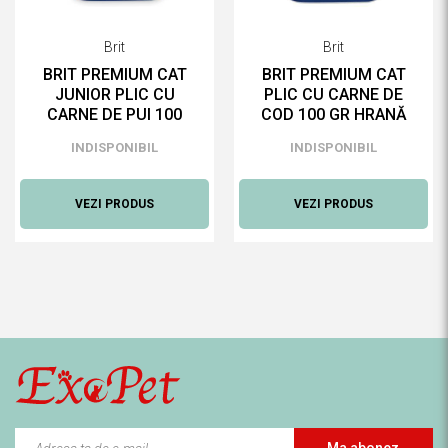
Brit
Brit
BRIT PREMIUM CAT
BRIT PREMIUM CAT
JUNIOR PLIC CU
PLIC CU CARNE DE
CARNE DE PUI 100
COD 100 GR HRANĂ
GR HRANĂ UMEDĂ
UMEDĂ PENTRU
INDISPONIBIL
INDISPONIBIL
PENTRU PISICI
PISICI
VEZI PRODUS
VEZI PRODUS
Ma abonez