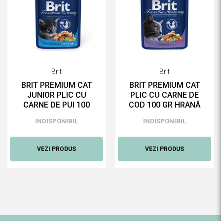
Brit
Brit
BRIT PREMIUM CAT
BRIT PREMIUM CAT
JUNIOR PLIC CU
PLIC CU CARNE DE
CARNE DE PUI 100
COD 100 GR HRANĂ
GR HRANĂ UMEDĂ
UMEDĂ PENTRU
INDISPONIBIL
INDISPONIBIL
PENTRU PISICI
PISICI
VEZI PRODUS
VEZI PRODUS