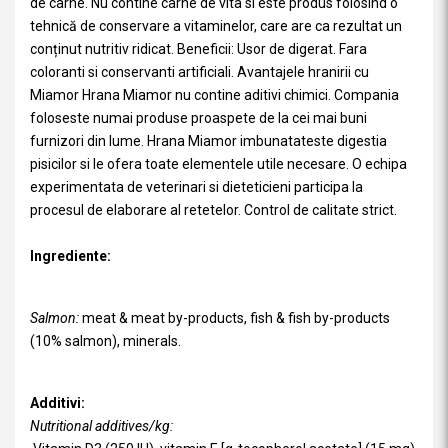
de carne. Nu contine carne de vita si este produs folosind o
tehnică de conservare a vitaminelor, care are ca rezultat un
conținut nutritiv ridicat. Beneficii: Usor de digerat. Fara
coloranti si conservanti artificiali. Avantajele hranirii cu
Miamor Hrana Miamor nu contine aditivi chimici. Compania
foloseste numai produse proaspete de la cei mai buni
furnizori din lume. Hrana Miamor imbunatateste digestia
pisicilor si le ofera toate elementele utile necesare. O echipa
experimentata de veterinari si dieteticieni participa la
procesul de elaborare al retetelor. Control de calitate strict.
Ingrediente:
Salmon:
meat & meat by-products, fish & fish by-products
(10% salmon), minerals.
Additivi:
Nutritional additives/kg: