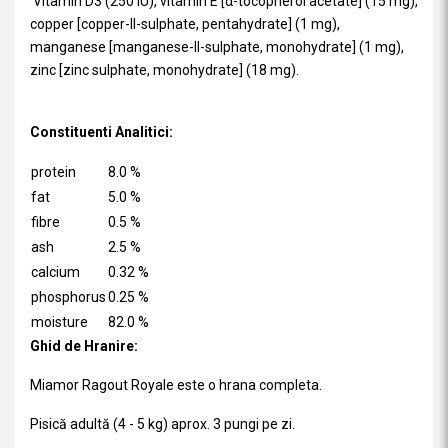
Vitamin D3 (250 IU), vitamin E [α-tocopherol acetate] (15 mg),
copper [copper-II-sulphate, pentahydrate] (1 mg),
manganese [manganese-II-sulphate, monohydrate] (1 mg),
zinc [zinc sulphate, monohydrate] (18 mg).
Constituenti Analitici:
protein
8.0 %
fat
5.0 %
fibre
0.5 %
ash
2.5 %
calcium
0.32 %
phosphorus
0.25 %
moisture
82.0 %
Ghid de Hranire:
Miamor Ragout Royale este o hrana completa.
Pisică adultă (4 - 5 kg) aprox. 3 pungi pe zi.