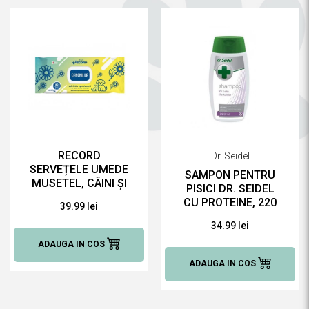
RECORD
Dr. Seidel
SERVEȚELE UMEDE
SAMPON PENTRU
MUSETEL, CÂINI ȘI
PISICI DR. SEIDEL
PISICI,
CU PROTEINE, 220
39.99 lei
ANTIBACTERIENE,
ML
MULTIFUNCȚIONALE,
34.99 lei
80BUC
ADAUGA IN COS
ADAUGA IN COS