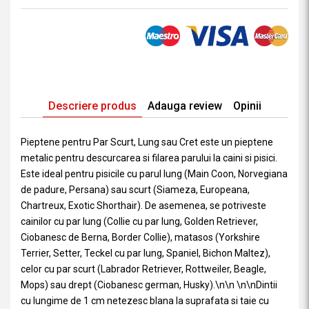
Descriere produs
Adauga review
Opinii
Pieptene pentru Par Scurt, Lung sau Cret este un pieptene
metalic pentru descurcarea si filarea parului la caini si pisici.
Este ideal pentru pisicile cu parul lung (Main Coon, Norvegiana
de padure, Persana) sau scurt (Siameza, Europeana,
Chartreux, Exotic Shorthair). De asemenea, se potriveste
cainilor cu par lung (Collie cu par lung, Golden Retriever,
Ciobanesc de Berna, Border Collie), matasos (Yorkshire
Terrier, Setter, Teckel cu par lung, Spaniel, Bichon Maltez),
celor cu par scurt (Labrador Retriever, Rottweiler, Beagle,
Mops) sau drept (Ciobanesc german, Husky).\n\n \n\nDintii
cu lungime de 1 cm netezesc blana la suprafata si taie cu