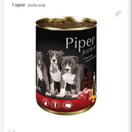
1 opinii
(scrie una)