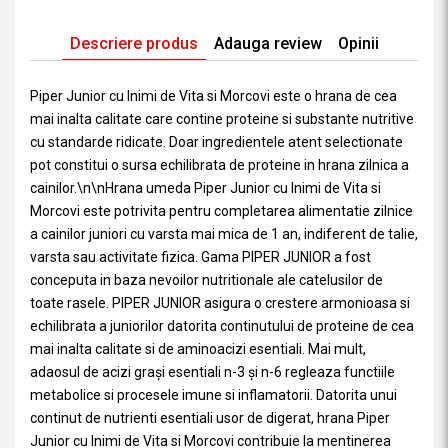
Descriere produs
Adauga review
Opinii
Piper Junior cu Inimi de Vita si Morcovi este o hrana de cea
mai inalta calitate care contine proteine si substante nutritive
cu standarde ridicate. Doar ingredientele atent selectionate
pot constitui o sursa echilibrata de proteine in hrana zilnica a
cainilor.\n\nHrana umeda Piper Junior cu Inimi de Vita si
Morcovi este potrivita pentru completarea alimentatie zilnice
a cainilor juniori cu varsta mai mica de 1 an, indiferent de talie,
varsta sau activitate fizica. Gama PIPER JUNIOR a fost
conceputa in baza nevoilor nutritionale ale catelusilor de
toate rasele. PIPER JUNIOR asigura o crestere armonioasa si
echilibrata a juniorilor datorita continutului de proteine de cea
mai inalta calitate si de aminoacizi esentiali. Mai mult,
adaosul de acizi grași esentiali n-3 și n-6 regleaza functiile
metabolice si procesele imune si inflamatorii. Datorita unui
continut de nutrienti esentiali usor de digerat, hrana Piper
Junior cu Inimi de Vita si Morcovi contribuie la mentinerea