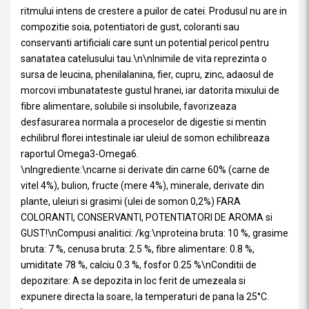
ritmului intens de crestere a puilor de catei. Produsul nu are in
compozitie soia, potentiatori de gust, coloranti sau
conservanti artificiali care sunt un potential pericol pentru
sanatatea catelusului tau.\n\nInimile de vita reprezinta o
sursa de leucina, phenilalanina, fier, cupru, zinc, adaosul de
morcovi imbunatateste gustul hranei, iar datorita mixului de
fibre alimentare, solubile si insolubile, favorizeaza
desfasurarea normala a proceselor de digestie si mentin
echilibrul florei intestinale iar uleiul de somon echilibreaza
raportul Omega3-Omega6.
\nIngrediente:\ncarne si derivate din carne 60% (carne de
vitel 4%), bulion, fructe (mere 4%), minerale, derivate din
plante, uleiuri si grasimi (ulei de somon 0,2%) FARA
COLORANTI, CONSERVANTI, POTENTIATORI DE AROMA si
GUST!\nCompusi analitici: /kg:\nproteina bruta: 10 %, grasime
bruta: 7 %, cenusa bruta: 2.5 %, fibre alimentare: 0.8 %,
umiditate 78 %, calciu 0.3 %, fosfor 0.25 %\nConditii de
depozitare: A se depozita in loc ferit de umezeala si
expunere directa la soare, la temperaturi de pana la 25°C.