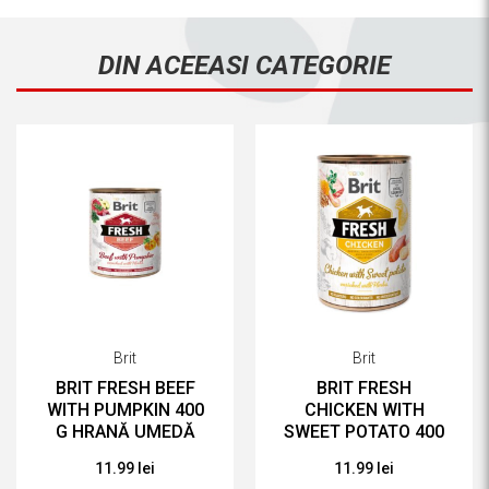
DIN ACEEASI CATEGORIE
Brit
Brit
BRIT FRESH BEEF
BRIT FRESH
WITH PUMPKIN 400
CHICKEN WITH
G HRANĂ UMEDĂ
SWEET POTATO 400
PENTRU CAINI
G HRANĂ UMEDĂ
11.99 lei
11.99 lei
PENTRU CAINI