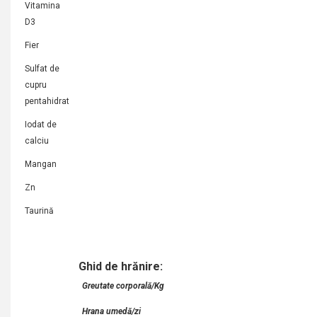
Vitamina
D3
Fier
Sulfat de
cupru
pentahidrat
Iodat de
calciu
Mangan
Zn
Taurină
Ghid de hrănire:
Greutate corporală/Kg
Hrana umedă/zi