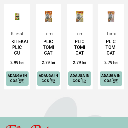
Kitekat
Tomi
Tomi
Tomi
KITEKAT
PLIC
PLIC
PLIC
PLIC
TOMI
TOMI
TOMI
CU
CAT
CAT
CAT
SOMON,
CU
CU
CU
2.99 lei
2.79 lei
2.79 lei
2.79 lei
85 G
GASCA
PUI
VITEL
HRANĂ
SI
SI
SI
UMEDĂ
FICAT,
IEPURE,
CURCAN,
ADAUGA IN
ADAUGA IN
ADAUGA IN
ADAUGA IN
PENTRU
100
100
100
COS
COS
COS
COS
PISICI
G
G
G
HRANĂ
HRANĂ
HRANĂ
UMEDĂ
UMEDĂ
UMEDĂ
PENTRU
PENTRU
PENTRU
PISICI
PISICI
PISICI