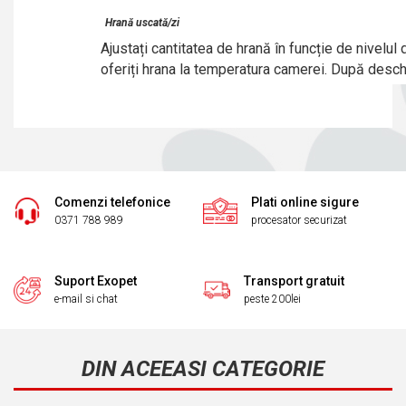
Hrană uscată/zi
Ajustați cantitatea de hrană în funcție de nivelul
oferiți hrana la temperatura camerei. După deschi
Comenzi telefonice
Plati online sigure
0371 788 989
procesator securizat
Suport Exopet
Transport gratuit
e-mail si chat
peste 200lei
DIN ACEEASI CATEGORIE