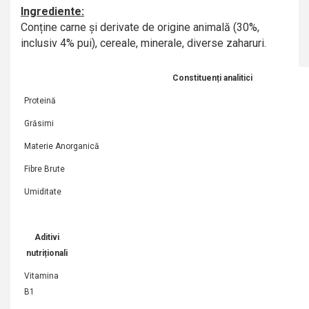
Ingrediente:
Conține carne și derivate de origine animală (30%,
inclusiv 4% pui), cereale, minerale, diverse zaharuri.
Constituenți analitici
Proteină
Grăsimi
Materie Anorganică
Fibre Brute
Umiditate
Aditivi
nutriționali
Vitamina
B1