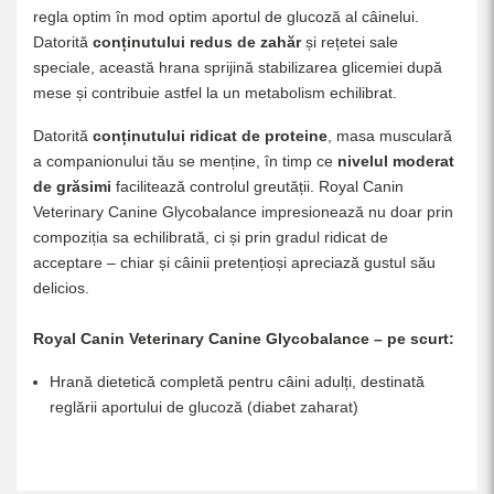
regla optim în mod optim aportul de glucoză al câinelui.
Datorită
conținutului redus de zahăr
și rețetei sale
speciale, această hrana sprijină stabilizarea glicemiei după
mese și contribuie astfel la un metabolism echilibrat.
Datorită
conținutului ridicat de proteine
, masa musculară
a companionului tău se menține, în timp ce
nivelul moderat
de grăsimi
facilitează controlul greutății. Royal Canin
Veterinary Canine Glycobalance impresionează nu doar prin
compoziția sa echilibrată, ci și prin gradul ridicat de
acceptare – chiar și câinii pretențioși apreciază gustul său
delicios.
Royal Canin Veterinary Canine Glycobalance – pe scurt:
Hrană dietetică completă pentru câini adulți, destinată
reglării aportului de glucoză (diabet zaharat)