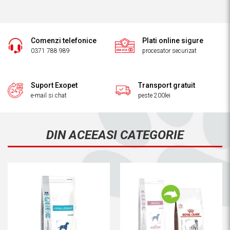
Comenzi telefonice
Plati online sigure
0371 788 989
procesator securizat
Suport Exopet
Transport gratuit
e-mail si chat
peste 200lei
DIN ACEEASI CATEGORIE