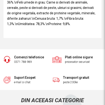
36%.\nFelii umede in grau: Carne si derivati de animale,
cereale, peste si derivati de peste, uleiuri si grasimi, derivati
de origine vegetala, extracte de proteine ​​vegetale, minerale,
diferite zaharuri.\nCenusa bruta: 1,7%.\nFibra bruta:
1,3%.\nUmiditatea: 78,3%.\nProteine: 9,8%.
Comenzi telefonice
Plati online sigure
0371 788 989
procesator securizat
Suport Exopet
Transport gratuit
e-mail si chat
peste 200lei
DIN ACEEASI CATEGORIE