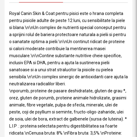
Royal Canin Skin & Coat pentru pisici este o hrana completa
pentru pisicile adulte de peste 12 luni, cu sensibilitate la piele
si blana.\n\nUn complex de nutrienti special conceput pentru
a sprijini rolul de bariera protectoare naturala a pielii si pentru
o sanatate optima a pielii.\n\nUn continut ridicat de proteine ​​
si calorii moderate contribuie la mentinerea masei
musculare.\n\nContine substante nutritive cheie specifice,
inclusiv EPA si DHA, pentru a ajuta la sustinerea pielii
sanatoase si a unui strat stralucitor la pisicile cu pielea
sensibila.\n\nUn complex sinergic de antioxidanti care ajuta la
neutralizarea radicalilor liberi.
\nporumb, proteine ​​de pasare deshidratate, gluten de grau *,
orez, gluten de porumb, proteine ​​animale hidrolizate, grasimi
animale, fibre vegetale, pulpa de sfecla, minerale, ulei de
peste, coji de psyllium si seminte, fructo-oligo-zaharide, ulei
de soia, ulei de bora, extract de galbenele (sursa de luteina). *
L.I.P .: proteina selectata pentru digestibilitatea sa foarte
ridicata.\nCenusa bruta: 8%.\nFibra bruta: 3,5%.\nProteine: