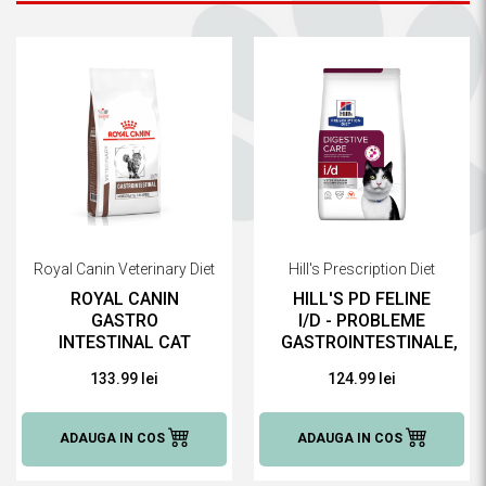
Royal Canin Veterinary Diet
Hill's Prescription Diet
ROYAL CANIN
HILL'S PD FELINE
GASTRO
I/D - PROBLEME
INTESTINAL CAT
GASTROINTESTINALE,
MODERATE
1.5 KG
133.99 lei
124.99 lei
CALORIE, 2 KG
ADAUGA IN COS
ADAUGA IN COS