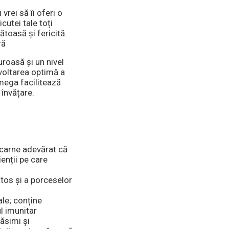
 vrei să îi oferi o
utei tale toți
ătoasă și fericită.
ră
uroasă și un nivel
zvoltarea optimă a
mega facilitează
 învățare.
 carne adevărat că
ienții pe care
tos și a porceselor
ale; conține
l imunitar
ăsimi și