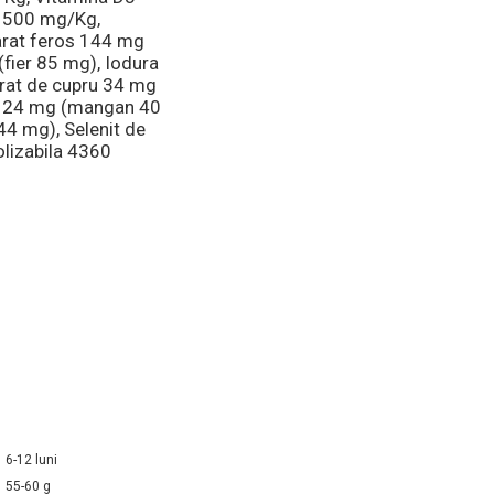
C 500 mg/Kg,
arat feros 144 mg
(fier 85 mg), Iodura
drat de cupru 34 mg
 124 mg (mangan 40
44 mg), Selenit de
olizabila 4360
6-12 luni
55-60 g