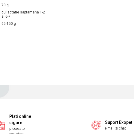
70 g
cu lactatie saptamana 1-2
si 6-7
65-150 g
Plati online
Suport Exopet
sigure
e-mail si chat
procesator