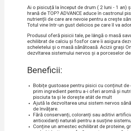
Ai o pisicuță la început de drum ( 2 luni - 1 an) și
hrană de TOP? ADVANCE aduce în castronul pisic
nutriențîi de care are nevoie pentru a crește săn
Totul vine într-un gust delicios pe care îl va ado
Produsul oferă pisicii tale, pe lângă o masă sav
echilibrat de calciu și fosfor care îi asigura de
scheletelui și o masă sănătoasă. Acizii grași O
dezvltarea sistemului nervos și a porceselor de
Beneficii:
Bobițe gustoase pentru pisici cu conținut de
prim ingredient pentru a-i oferi aromă și nutr
pisciuta ta și le dorește atât de mult
Ajută la dezvoltarea unui sistem nervos sănă
de învățare.
Fără conservanți, coloranți sau aditivi artifici
antioxidanți naturali pentru a susține sistemu
Conține un amestec echilibrat de proteine, gr