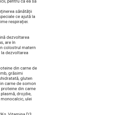
cii, pentru că ea să
nținerea sănătății
speciale ce ajută la
ime respirației.
jină dezvoltarea
s, are în
n colostrul matern
 la dezvoltarea
oteine din carne de
umb, grăsimi
hidratată, gluten
 din carne de somon
, proteine din carne
 plasmă, drojdie,
 monocalcic, ulei
U/Kg, Vitamina D3