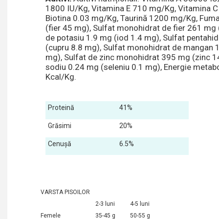
1800 IU/Kg, Vitamina E 710 mg/Kg, Vitamina 
Biotina 0.03 mg/Kg, Taurină 1200 mg/Kg, Fum
(fier 45 mg), Sulfat monohidrat de fier 261 mg 
de potasiu 1.9 mg (iod 1.4 mg), Sulfat pentahi
(cupru 8.8 mg), Sulfat monohidrat de mangan
mg), Sulfat de zinc monohidrat 395 mg (zinc 1
sodiu 0.24 mg (seleniu 0.1 mg), Energie metab
Kcal/Kg.
Proteină
41%
Grăsimi
20%
Cenușă
6.5%
VARSTA PISOILOR
2-3 luni
4-5 luni
Femele
35-45 g
50-55 g