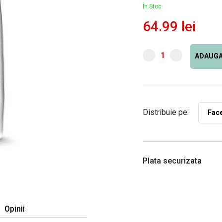
În Stoc
64.99 lei
ADAUGA
Distribuie pe:
Fac
Plata securizata
Opinii