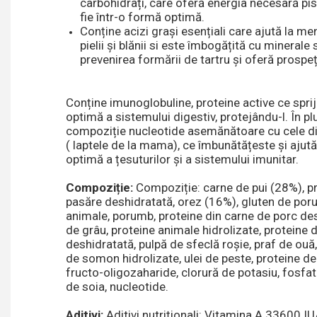
carbohidrați, care oferă energia necesară pisi
fie într-o formă optimă.
Conține acizi grași esențiali care ajută la me
pielii și blănii si este îmbogățită cu minerale 
prevenirea formării de tartru și oferă prospeț
Conține imunoglobuline, proteine active ce spri
optimă a sistemului digestiv, protejându-l. În plu
compoziție nucleotide asemănătoare cu cele di
( laptele de la mama), ce îmbunătățeste și ajută
optimă a țesuturilor și a sistemului imunitar.
Compoziție:
Compoziție: carne de pui (28%), pr
pasăre deshidratată, orez (16%), gluten de por
animale, porumb, proteine din carne de porc des
de grâu, proteine animale hidrolizate, proteine
deshidratată, pulpă de sfeclă roșie, praf de ouă
de somon hidrolizate, ulei de peste, proteine de
fructo-oligozaharide, clorură de potasiu, fosfat
de soia, nucleotide.
Aditivi:
Aditivi nutriționali: Vitamina A 33600 I