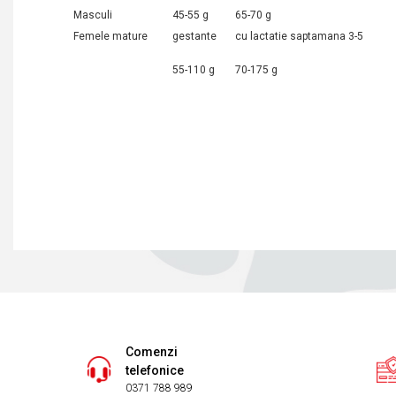
Masculi
45-55 g
65-70 g
Femele mature
gestante
cu lactatie saptamana 3-5
55-110 g
70-175 g
Comenzi
telefonice
0371 788 989