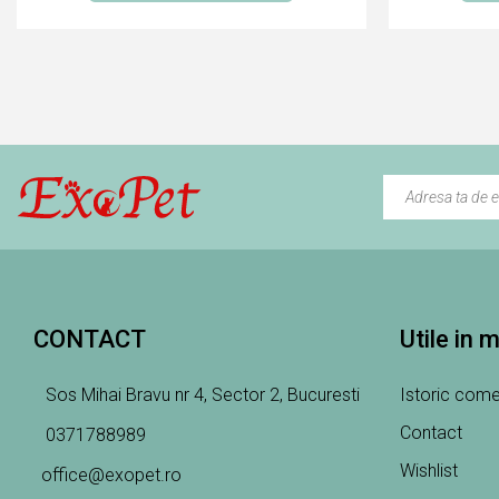
CONTACT
Utile in 
Sos Mihai Bravu nr 4, Sector 2, Bucuresti
Istoric come
Contact
0371788989
Wishlist
office@exopet.ro