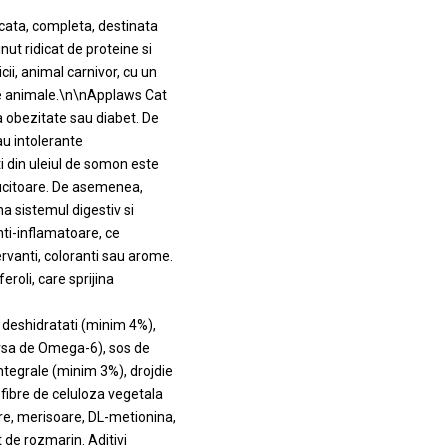
cata, completa, destinata
nut ridicat de proteine si
cii, animal carnivor, cu un
ale animale.\n\nApplaws Cat
a obezitate sau diabet. De
sau intolerante
i din uleiul de somon este
lucitoare. De asemenea,
a sistemul digestiv si
anti-inflamatoare, ce
rvanti, coloranti sau arome.
eroli, care sprijina
 deshidratati (minim 4%),
ursa de Omega-6), sos de
ntegrale (minim 3%), drojdie
fibre de celuloza vegetala
re, merisoare, DL-metionina,
t de rozmarin. Aditivi