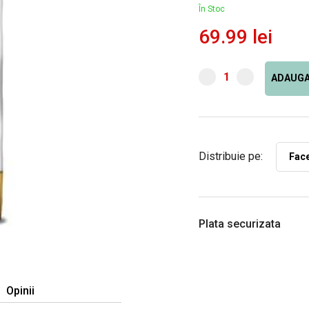
În Stoc
69.99 lei
ADAUGA
Distribuie pe:
Fac
Plata securizata
Opinii