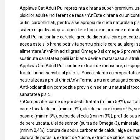
Applaws Cat Adult Pui reprezinta o hrana super-premium, us
pisicilor adulte indiferent de rasa.\n\nEste o hrana cu un conti
putini carbohidrati, pentru a se apropia de dieta naturala a pisi
sistem digestiv adaptat unei diete bogate in proteine natur
Adult Pui nu contine cereale, greu de digerat si care pot cauz
aceea este si o hrana potrivita pentru pisicile care au alergii 
alimentare.\n\nPrin acizii grasi Omega-3 si omega-6 provenit
sustinuta sanatatea pielii iar blana devine matasoasa si stra
Applaws Cat Adult Pui contine extract de merisoare, ce sprijin
tractul urinar sensibil al pisicii si Yucca, planta cu proprietati 
neutralizeaza ph-ul urinei.\n\nFormula nu are adaugati conse
Anti-oxidantii din compozitie provin din seleniu natural si tocof
sanatatea pisicii.
\nCompozitie: carne de pui deshidratata (minim 59%), cartofi
carne tocata de pui (minim 9%), ulei de pasare (minim 9%, s
pasare (minim 3%), pulpa de sfecla (minim 3%), praf de oua i
de bere uscata, ulei de somon (sursa de Omega-3), minerale, 
(minm 0,4%), clorura de sodiu, carbonat de calciu, alge de ma
clorura de potasiu, extract de Yucca, extract de citrice, extrac