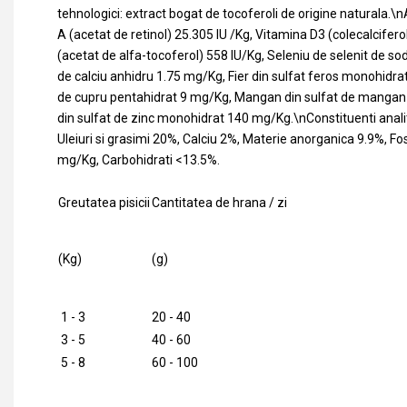
tehnologici: extract bogat de tocoferoli de origine naturala.\nA
A (acetat de retinol) 25.305 IU /Kg, Vitamina D3 (colecalcifero
(acetat de alfa-tocoferol) 558 IU/Kg, Seleniu de selenit de so
de calciu anhidru 1.75 mg/Kg, Fier din sulfat feros monohidra
de cupru pentahidrat 9 mg/Kg, Mangan din sulfat de mangan
din sulfat de zinc monohidrat 140 mg/Kg.\nConstituenti analit
Uleiuri si grasimi 20%, Calciu 2%, Materie anorganica 9.9%, F
mg/Kg, Carbohidrati <13.5%.
Greutatea pisicii
Cantitatea de hrana / zi
(Kg)
(g)
1 - 3
20 - 40
3 - 5
40 - 60
5 - 8
60 - 100