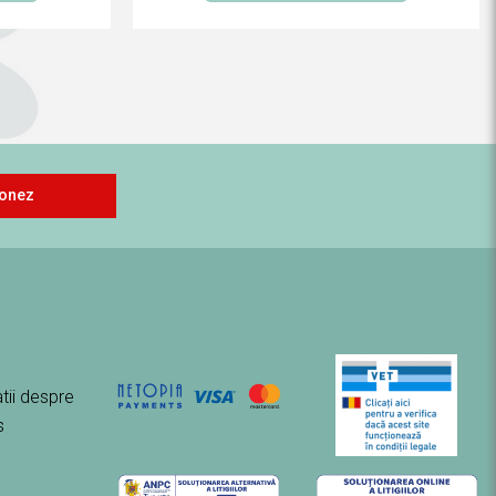
onez
tii despre
s