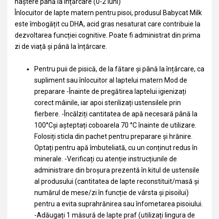
naștere până la înțărcare (0-2 luni)
Înlocuitor de lapte matern pentru pisoi, produsul Babycat Milk
este îmbogățit cu DHA, acid gras nesaturat care contribuie la
dezvoltarea funcției cognitive. Poate fi administrat din prima
zi de viață și până la înțărcare.
Pentru puii de pisică, de la fătare și până la înțărcare, ca
supliment sau înlocuitor al laptelui matern Mod de
preparare -Înainte de pregătirea laptelui igienizați
corect mâinile, iar apoi sterilizați ustensilele prin
fierbere. -Încălziți cantitatea de apă necesară până la
100°Cși așteptați coboarela 70 °C înainte de utilizare.
Folosiți sticla din pachet pentru preparare și hrănire.
Optați pentru apă îmbuteliată, cu un conținut redus în
minerale. -Verificați cu atenție instrucțiunile de
administrare din broșura prezentă în kitul de ustensile
al produsului (cantitatea de lapte reconstituit/masă și
numărul de mese/zi în funcție de vârsta și pisoilui)
pentru a evita suprahrănirea sau înfometarea pisoiului.
-Adăugați 1 măsură de lapte praf (utilizați lingura de