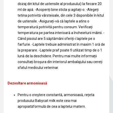
dozaj din kitul de ustensile al produsului) la fiecare 20
ml de apă. -Acoperiți bine sticla și agitați-o. -Alegeți
tetina potrivită vârsteisale, din cele 3 disponibile în kitul
de ustensile. -Asigurați-vă că laptele a atins o
temperatură potrivită pentru consum. Verificați
temperatura pe partea interioară a încheieturii mâinii. -
Când pisoiul are 5 săptămâni oferiți-i laptele pe o
farfurie. -Laptele trebuie administrat în maxim 1 oră de
la preparare. -Laptele praf poate fi utilizat timp de o 1
lună de la deschidere. Pentru mai multe informații
consultați broșura din interiorul ambalajului sau cereți
sfatul medicului veterinar.
Dezvoltare armonioasă
Pentru o creștere constantă, armonioasă, rețeta
produsului Babycat milk este cea mai
apropiatăformulă de cea a laptelui matern.