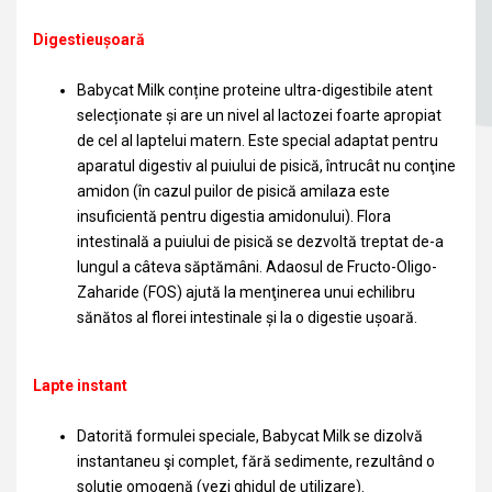
Digestieușoară
Babycat Milk conține proteine ultra-digestibile atent
selecționate și are un nivel al lactozei foarte apropiat
de cel al laptelui matern. Este special adaptat pentru
aparatul digestiv al puiului de pisică, întrucât nu conţine
amidon (în cazul puilor de pisică amilaza este
insuficientă pentru digestia amidonului). Flora
intestinală a puiului de pisică se dezvoltă treptat de-a
lungul a câteva săptămâni. Adaosul de Fructo-Oligo-
Zaharide (FOS) ajută la menţinerea unui echilibru
sănătos al florei intestinale și la o digestie ușoară.
Lapte instant
Datorită formulei speciale, Babycat Milk se dizolvă
instantaneu şi complet, fără sedimente, rezultând o
soluţie omogenă (vezi ghidul de utilizare).