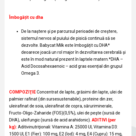
Îmbogățit cu dha
De la naștere și pe parcursul perioadei de creștere,
sistemul nervos al puiului de pisică continuă să se
dezvolte. Babycat Milk este îmbogățit cu DHA*
deoarece joacă un rol major în dezvoltarea cerebrală și
este în mod natural prezent în laptele matern.*DHA –
Acid Docosahexaenoic – acid gras esențial din grupul
Omega 3.
COMPOZIŢIE
Concentrat de lapte, grăsimi din lapte, ulei de
palmier rafinat (din sursesustenabile), proteine din zer,
uleirafinat de soia, uleirafinat de copra, săruriminerale,
Fructo-Oligo-Zaharide (FOS)(0,5%), ulei de peşte (sursă de
DHA), uleifungic (sursă de acid arahidonic).
ADITIVI (per
kg):
Aditivinutriţionali: Vitamina A: 25000 UI, Vitamina D3:
1500 UI, E1 (Fier): 100 mg, E2 (Iod): 4 mg, E4 (Cupru): 15 mg,