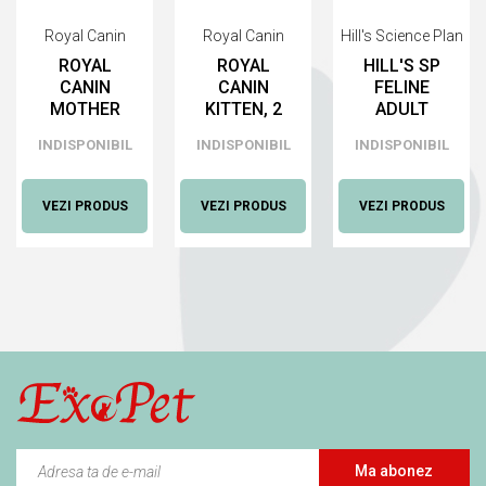
Royal Canin
Royal Canin
Hill's Science Plan
ROYAL
ROYAL
HILL'S SP
CANIN
CANIN
FELINE
MOTHER
KITTEN, 2
ADULT
&
KG
PERFECT
INDISPONIBIL
INDISPONIBIL
INDISPONIBIL
BABYCAT,
HRANĂ
WEIGHT
2 KG
USCATĂ
CU PUI,
HRANĂ
PENTRU
2.5 KG
VEZI PRODUS
VEZI PRODUS
VEZI PRODUS
USCATĂ
PISICI
HRANĂ
PENTRU
USCATĂ
PISICI
PENTRU
PISICI
Ma abonez