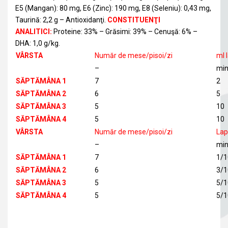
E5 (Mangan): 80 mg, E6 (Zinc): 190 mg, E8 (Seleniu): 0,43 mg,
Taurină: 2,2 g – Antioxidanţi.
CONSTITUENŢI
ANALITICI:
Proteine: 33% – Grăsimi: 39% – Cenuşă: 6% –
DHA: 1,0 g/kg.
VÂRSTA
Număr de mese/pisoi/zi
ml 
–
mi
SĂPTĂMÂNA 1
7
2
SĂPTĂMÂNA 2
6
5
SĂPTĂMÂNA 3
5
10
SĂPTĂMÂNA 4
5
10
VÂRSTA
Număr de mese/pisoi/zi
Lap
–
mi
SĂPTĂMÂNA 1
7
1/1
SĂPTĂMÂNA 2
6
3/1
SĂPTĂMÂNA 3
5
5/1
SĂPTĂMÂNA 4
5
5/1